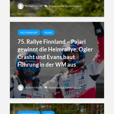
Achim Mörtl
Kommentar hinterlassen
MOTORSPORT
NEWS
75. Rallye Finnland – Pajari
gewinnt die Heimrallye, Ogier
Crasht und Evans baut
Führung in der WM aus
Achim Mörtl
Kommentar hinterlassen