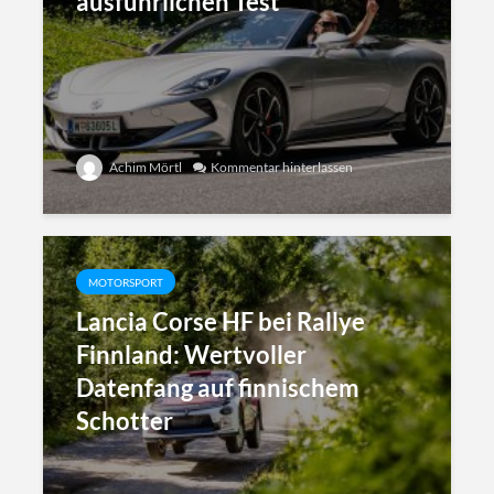
ausführlichen Test
Achim Mörtl
Kommentar hinterlassen
MOTORSPORT
Lancia Corse HF bei Rallye
Finnland: Wertvoller
Datenfang auf finnischem
Schotter