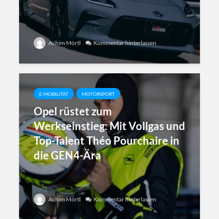
Achim Mörtl
Kommentar hinterlassen
E-MOBILITÄT
MOTORSPORT
Opel rüstet zum
Werkseinstieg: Mit Vollgas und
Top-Talent Théo Pourchaire in
die GEN4-Ära
Achim Mörtl
Kommentar hinterlassen