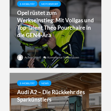
E-MOBILITÄT
MOTORSPORT
Opel rüstet zum
Werkseinstieg: Mit Vollgas und
Top-Talent Théo Pourchaire in
die GEN4-Ära
Achim Mörtl
Kommentar hinterlassen
E-MOBILITÄT
NEWS
Audi A2 – Die Rückkehr des
Sparkünstlers