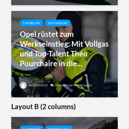
E-MOBILITÄT
MOTORSPORT
Opel rüstet zum
Werkseinstieg: Mit Vollgas
und Top-Talent Théo
Pourchaire in die...
Achim Mörtl
Kommentar hinterlassen
Layout B (2 columns)