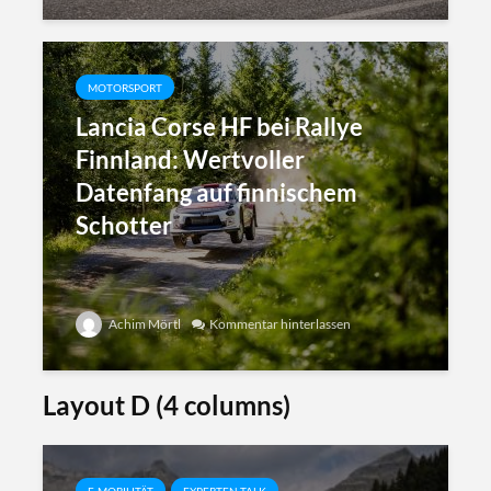
MOTORSPORT
Lancia Corse HF bei Rallye
Finnland: Wertvoller
Datenfang auf finnischem
Schotter
Achim Mörtl
Kommentar hinterlassen
Layout D (4 columns)