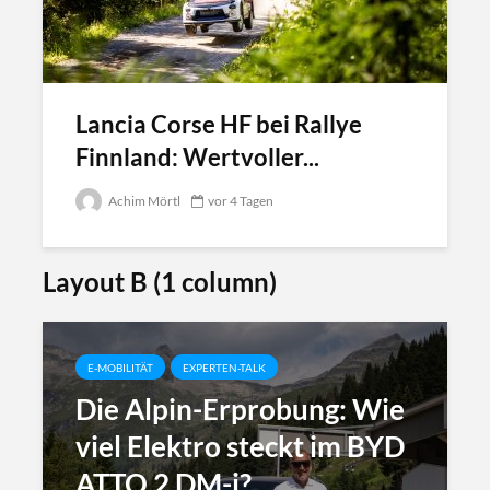
Lancia Corse HF bei Rallye
Finnland: Wertvoller...
Achim Mörtl
vor 4 Tagen
Layout B (1 column)
E-MOBILITÄT
EXPERTEN-TALK
Die Alpin-Erprobung: Wie
viel Elektro steckt im BYD
ATTO 2 DM-i?