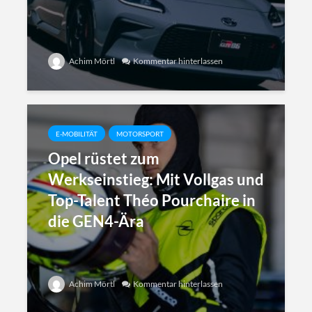
Achim Mörtl
Kommentar hinterlassen
E-MOBILITÄT
MOTORSPORT
Opel rüstet zum
Werkseinstieg: Mit Vollgas und
Top-Talent Théo Pourchaire in
die GEN4-Ära
Achim Mörtl
Kommentar hinterlassen