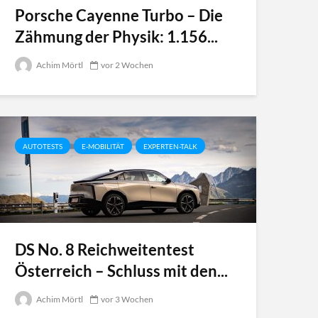
Porsche Cayenne Turbo – Die
Zähmung der Physik: 1.156...
Achim Mörtl
vor 2 Wochen
AUTOTESTS
E-MOBILITÄT
EXPERTEN-TALK
DS No. 8 Reichweitentest
Österreich – Schluss mit den...
Achim Mörtl
vor 3 Wochen