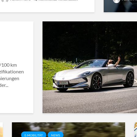
/100 km
zifikationen
mierungen
r...
E-MOBILITÄT
NEWS