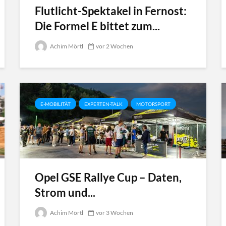
Flutlicht-Spektakel in Fernost:
Die Formel E bittet zum...
Achim Mörtl
vor 2 Wochen
E-MOBILITÄT
EXPERTEN-TALK
MOTORSPORT
Opel GSE Rallye Cup – Daten,
Strom und...
Achim Mörtl
vor 3 Wochen