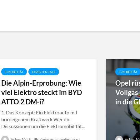
E-MOBILITÄT
EXPERTEN-TALK
E-MOBILITÄT
Die Alpin-Erprobung: Wie
Opel rü
viel Elektro steckt im BYD
Vollgas
ATTO 2 DM-i?
in die 
1. Das Konzept: Ein Elektroauto mit
bordeigenem Kraftwerk Wer die
Diskussionen um die Elektromobilität...
Achim Mörtl
Kommentar hinterlassen
Achim Mö