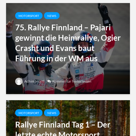
MOTORSPORT
NEWS
75. Rallye Finnland – Pajari
gewinnt die Heimrallye, Ogier
Crasht und Evans baut
Führung in der WM aus
Achim Mörtl
Kommentar hinterlassen
MOTORSPORT
NEWS
Rallye Finnland Tag 1 – Der
letzte echte Motorsport