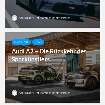
Achim Mörtl
Kommentar hinterlassen
E-MOBILITÄT
NEWS
Audi A2 – Die Rückkehr des
Sparkünstlers
Achim Mörtl
Kommentar hinterlassen