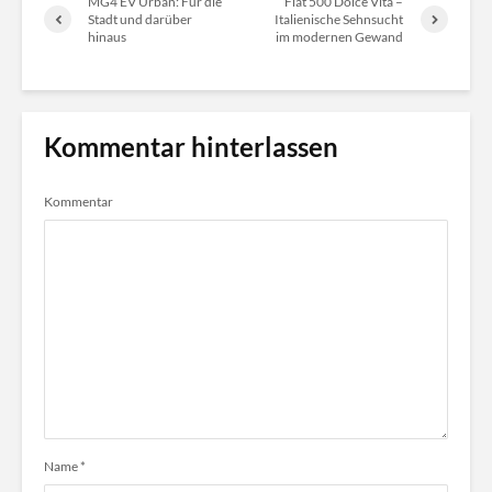
MG4 EV Urban: Für die
Fiat 500 Dolce Vita –
Stadt und darüber
Italienische Sehnsucht
hinaus
im modernen Gewand
Kommentar hinterlassen
Kommentar
Name
*