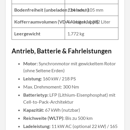
Bodenfreiheit (unbeladen / beladen)
124 mm / 105 mm
Kofferraumvolumen (VDA / umgeklappt)
440 Liter / 1.332 Liter
Leergewicht
1.772 kg
Antrieb, Batterie & Fahrleistungen
Motor:
Synchronmotor mit gewickeltem Rotor
(ohne Seltene Erden)
Leistung:
160 kW / 218 PS
Max. Drehmoment: 300 Nm
Batterietyp:
LFP (Lithium-Eisenphosphat) mit
Cell-to-Pack-Architektur
Kapazität:
67 kWh (nutzbar)
Reichweite (WLTP):
Bis zu 500 km
Ladeleistung:
11 kW AC (optional 22 kW) / 165