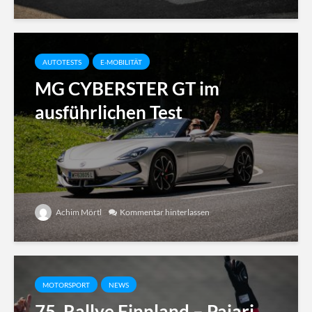
AUTOTESTS
E-MOBILITÄT
MG CYBERSTER GT im
ausführlichen Test
Achim Mörtl
Kommentar hinterlassen
MOTORSPORT
NEWS
75. Rallye Finnland – Pajari