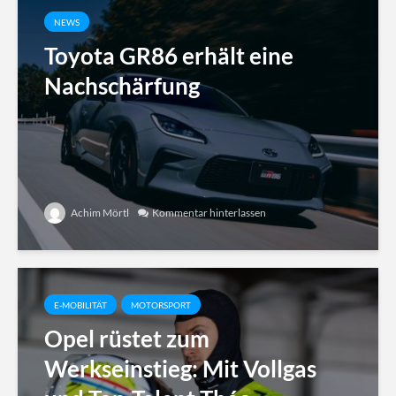
NEWS
Toyota GR86 erhält eine
Nachschärfung
Achim Mörtl
Kommentar hinterlassen
E-MOBILITÄT
MOTORSPORT
Opel rüstet zum
Werkseinstieg: Mit Vollgas