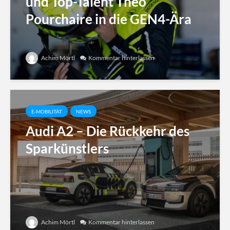
und Top-Talent Théo
Pourchaire in die GEN4-Ära
Achim Mörtl
Kommentar hinterlassen
E-MOBILITÄT
NEWS
Audi A2 – Die Rückkehr des
Sparkünstlers
Achim Mörtl
Kommentar hinterlassen