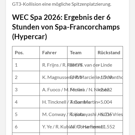
GT3-Kollision eine mögliche Spitzenplatzierung.
WEC Spa 2026: Ergebnis der 6
Stunden von Spa-Francorchamps
(Hypercar)
Pos.
Fahrer
Team
Rückstand
1
R. Frijns / R. Rast / S. van der Linde
BMW
–
2
K. Magnussen / R. Marciello / D. Vanthoor
BMW
+1.969
3
A. Fuoco / M. Molina / N. Nielsen
Ferrari
+2.622
4
H. Tincknell / T. Gamble
Aston Martin
+5.004
5
M. Conway / K. Kobayashi / N. De Vries
Toyota
+6.015
6
Y. Ye / R. Kubica / P. Hanson
AF Corse Ferrari
+11.552