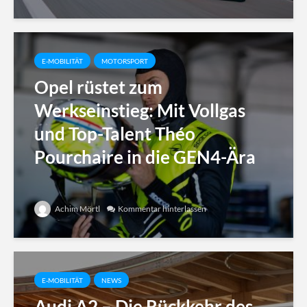
E-MOBILITÄT
MOTORSPORT
Opel rüstet zum
Werkseinstieg: Mit Vollgas
und Top-Talent Théo
Pourchaire in die GEN4-Ära
Achim Mörtl
Kommentar hinterlassen
E-MOBILITÄT
NEWS
Audi A2 – Die Rückkehr des