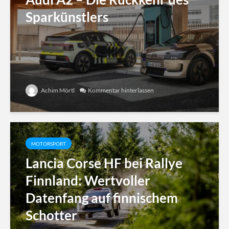
Sparkünstlers
Achim Mörtl
Kommentar hinterlassen
MOTORSPORT
Lancia Corse HF bei Rallye
Finnland: Wertvoller
Datenfang auf finnischem
Schotter