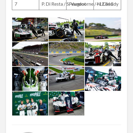
7
P. Di Resta / S. Vandoorne / N. Cassidy
Peugeot
+12.861