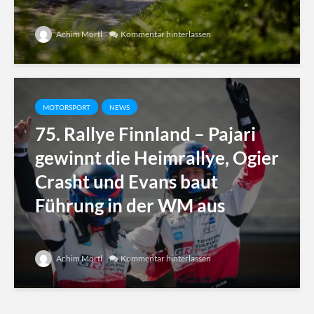
Achim Mörtl
Kommentar hinterlassen
MOTORSPORT
NEWS
75. Rallye Finnland – Pajari
gewinnt die Heimrallye, Ogier
Crasht und Evans baut
Führung in der WM aus
Achim Mörtl
Kommentar hinterlassen