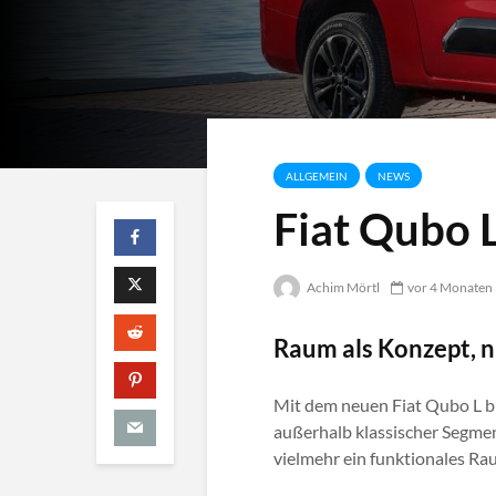
ALLGEMEIN
NEWS
Fiat Qubo 
Achim Mörtl
vor 4 Monaten
Raum als Konzept, n
Mit dem neuen Fiat Qubo L br
außerhalb klassischer Segment
vielmehr ein funktionales Ra