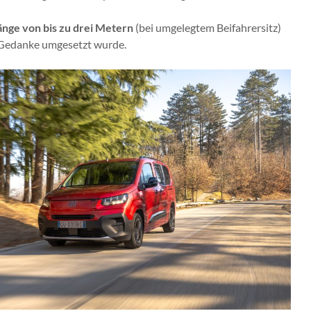
nge von bis zu drei Metern
(bei umgelegtem Beifahrersitz)
r Gedanke umgesetzt wurde.