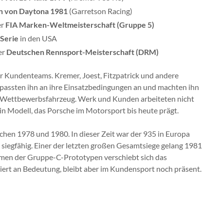
n von Daytona 1981
(Garretson Racing)
er
FIA Marken-Weltmeisterschaft (Gruppe 5)
Serie
in den USA
er
Deutschen Rennsport-Meisterschaft (DRM)
 der Kundenteams. Kremer, Joest, Fitzpatrick und andere
 passten ihn an ihre Einsatzbedingungen an und machten ihn
n Wettbewerbsfahrzeug. Werk und Kunden arbeiteten nicht
ein Modell, das Porsche im Motorsport bis heute prägt.
schen 1978 und 1980. In dieser Zeit war der 935 in Europa
 siegfähig. Einer der letzten großen Gesamtsiege gelang 1981
men der Gruppe-C-Prototypen verschiebt sich das
liert an Bedeutung, bleibt aber im Kundensport noch präsent.