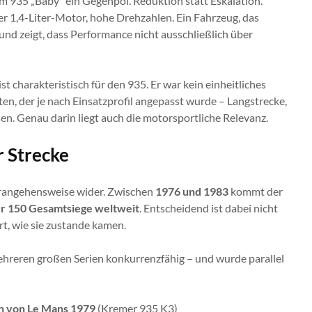
em 935 „Baby“ ein Gegenpol. Reduktion statt Eskalation.
iner 1,4-Liter-Motor, hohe Drehzahlen. Ein Fahrzeug, das
 und zeigt, dass Performance nicht ausschließlich über
st charakteristisch für den 935. Er war kein einheitliches
en, der je nach Einsatzprofil angepasst wurde – Langstrecke,
sen. Genau darin liegt auch die motorsportliche Relevanz.
 Strecke
erangehensweise wider. Zwischen
1976 und 1983
kommt der
er 150 Gesamtsiege weltweit
. Entscheidend ist dabei nicht
rt, wie sie zustande kamen.
mehreren großen Serien konkurrenzfähig – und wurde parallel
n von Le Mans 1979
(Kremer 935 K3)