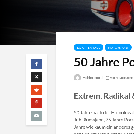
EXPERTEN-TALK
MOTORSPORT
50 Jahre P
Achim Mörtl
vor 4 Monaten
Extrem, Radikal 
50 Jahre nach der Homologati
Jubiläumsjahr „75 Jahre Pors
Jahre wie kaum ein anderes ge
der Reglements nicht nur eing