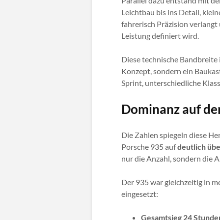
Parallel dazu entstand mit d
Leichtbau bis ins Detail, kle
fahrerisch Präzision verlangt
Leistung definiert wird.
Diese technische Bandbreite i
Konzept, sondern ein Baukast
Sprint, unterschiedliche Klas
Dominanz auf der
Die Zahlen spiegeln diese H
Porsche 935 auf
deutlich üb
nur die Anzahl, sondern die A
Der 935 war gleichzeitig in 
eingesetzt:
Gesamtsieg 24 Stunde