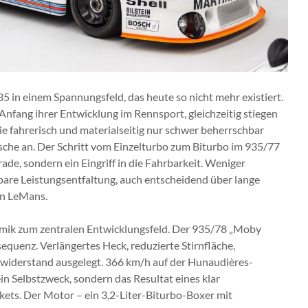
5 in einem Spannungsfeld, das heute so nicht mehr existiert.
nfang ihrer Entwicklung im Rennsport, gleichzeitig stiegen
ie fahrerisch und materialseitig nur schwer beherrschbar
sche an. Der Schritt vom Einzelturbo zum Biturbo im 935/77
ade, sondern ein Eingriff in die Fahrbarkeit. Weniger
rbare Leistungsentfaltung, auch entscheidend über lange
on LeMans.
mik zum zentralen Entwicklungsfeld. Der 935/78 „Moby
nsequenz. Verlängertes Heck, reduzierte Stirnfläche,
twiderstand ausgelegt. 366 km/h auf der Hunaudières-
n Selbstzweck, sondern das Resultat eines klar
ts. Der Motor – ein 3,2-Liter-Biturbo-Boxer mit