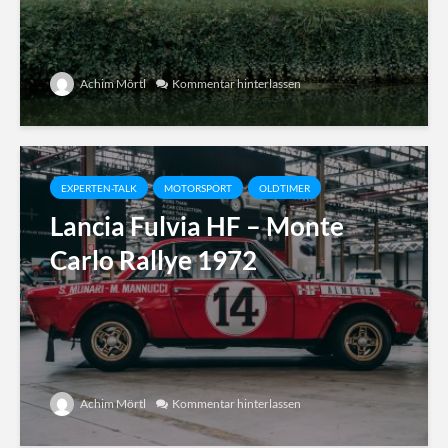
Achim Mörtl
Kommentar hinterlassen
EXPERTEN-TALK
MOTORSPORT
OLDTIMER
Lancia Fulvia HF – Monte
Carlo Rallye 1972
Achim Mörtl
Kommentar hinterlassen