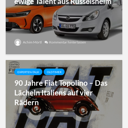
ewige Talent aus Rüsselsheim
Achim Mörtl
Kommentar hinterlassen
EXPERTEN-TALK
OLDTIMER
90 Jahre Fiat Topolino – Das
Lächeln Italiens auf vier
Rädern