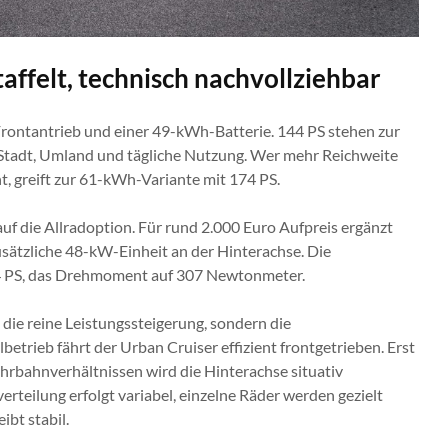
taffelt, technisch nachvollziehbar
 Frontantrieb und einer 49-kWh-Batterie. 144 PS stehen zur
 Stadt, Umland und tägliche Nutzung. Wer mehr Reichweite
, greift zur 61-kWh-Variante mit 174 PS.
 auf die Allradoption. Für rund 2.000 Euro Aufpreis ergänzt
sätzliche 48-kW-Einheit an der Hinterachse. Die
84 PS, das Drehmoment auf 307 Newtonmeter.
 die reine Leistungssteigerung, sondern die
etrieb fährt der Urban Cruiser effizient frontgetrieben. Erst
ahrbahnverhältnissen wird die Hinterachse situativ
rteilung erfolgt variabel, einzelne Räder werden gezielt
ibt stabil.