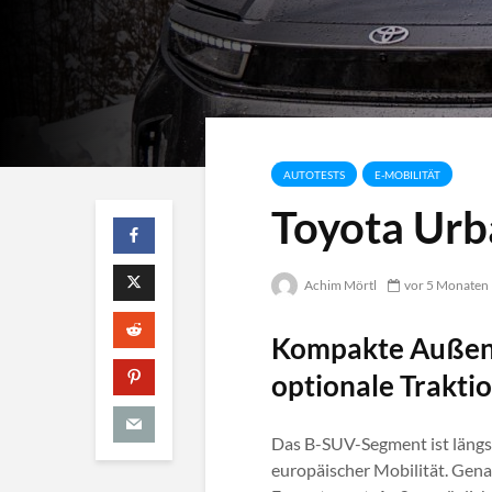
AUTOTESTS
E-MOBILITÄT
Toyota Urb
Achim Mörtl
vor 5 Monaten
Kompakte Außenm
optionale Trakti
Das B-SUV-Segment ist längs
europäischer Mobilität. Genau