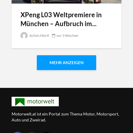
XPeng L03 Weltpremiere in
München – Aufbruch im...
Achim Mörtl
vor 3 Wochen
MEHR ANZEIGEN
Motorwelt.at ist ein Portal zum Thema Motor, Motorsport,
Auto und Zweirad.